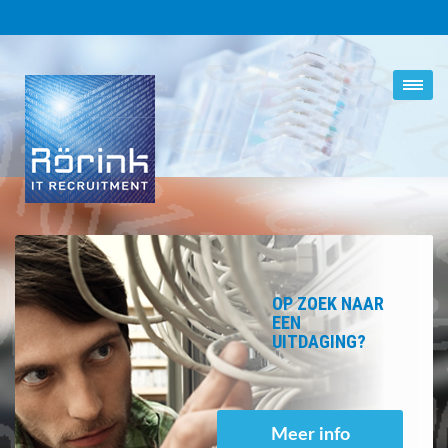
OP ZOEK NAAR
EEN
UITDAGING?
Meer info