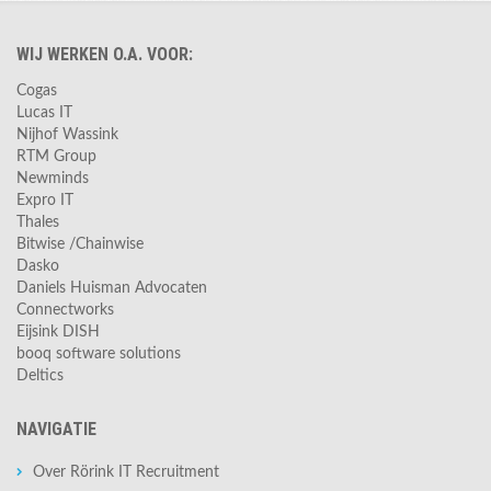
WIJ WERKEN O.A. VOOR:
Cogas
Lucas IT
Nijhof Wassink
RTM Group
Newminds
Expro IT
Thales
Bitwise /Chainwise
Dasko
Daniels Huisman Advocaten
Connectworks
Eijsink DISH
booq software solutions
Deltics
NAVIGATIE
Over Rörink IT Recruitment