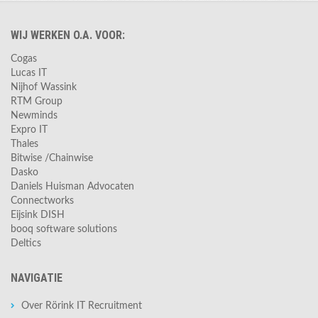
WIJ WERKEN O.A. VOOR:
Cogas
Lucas IT
Nijhof Wassink
RTM Group
Newminds
Expro IT
Thales
Bitwise /Chainwise
Dasko
Daniels Huisman Advocaten
Connectworks
Eijsink DISH
booq software solutions
Deltics
NAVIGATIE
Over Rörink IT Recruitment