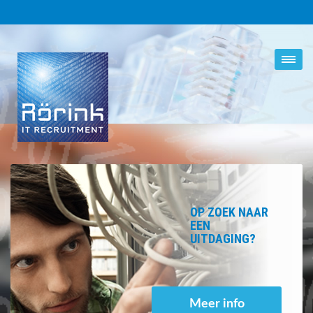
OP ZOEK NAAR
EEN
UITDAGING?
Meer info