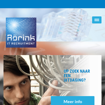
OP ZOEK NAAR
EEN
UITDAGING?
Meer info