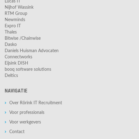
Lucas IT
Nijhof Wassink
RTM Group
Newminds
Expro IT
Thales
Bitwise /Chainwise
Dasko
Daniels Huisman Advocaten
Connectworks
Eijsink DISH
booq software solutions
Deltics
NAVIGATIE
Over Rörink IT Recruitment
Voor professionals
Voor werkgevers
Contact